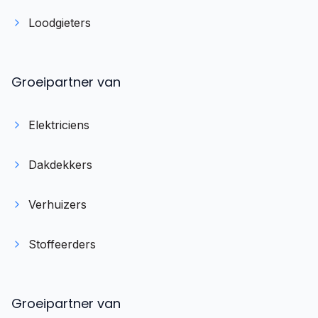
Loodgieters
Groeipartner van
Elektriciens
Dakdekkers
Verhuizers
Stoffeerders
Stel je vraag direct via WhatsApp
Groeipartner van
Reageert meestal binnen 10 min