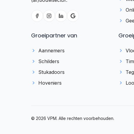
(af)bouwsector.
Onl
Gee
Groeipartner van
Groei
Aannemers
Vlo
Schilders
Ti
Stukadoors
Teg
Hoveniers
Loo
©
2026
VPM. Alle rechten voorbehouden.