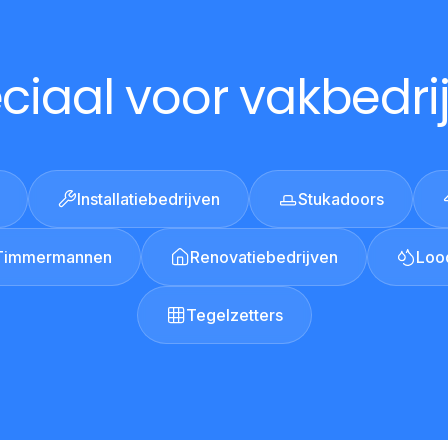
ciaal voor vakbedri
Installatiebedrijven
Stukadoors
Timmermannen
Renovatiebedrijven
Loo
Tegelzetters