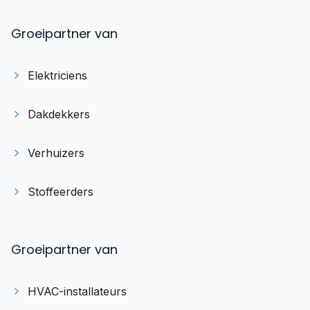
Groeipartner van
Elektriciens
Dakdekkers
Verhuizers
Stoffeerders
Stel je vraag direct via WhatsApp
Groeipartner van
Reageert meestal binnen 10 min
HVAC-installateurs