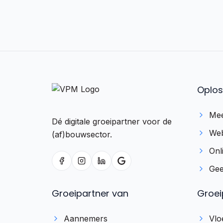
Oplos
Mee
Dé digitale groeipartner voor de
Web
(af)bouwsector.
Onl
Gee
Groeipartner van
Groei
Aannemers
Vlo