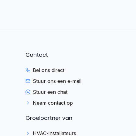
Contact
Bel ons direct
Stuur ons een e-mail
Stel je vraag direct via
WhatsApp
Stuur een chat
Reageert meestal binnen 10 min
Neem contact op
Groeipartner van
Ik wil meer aanvragen
HVAC-installateurs